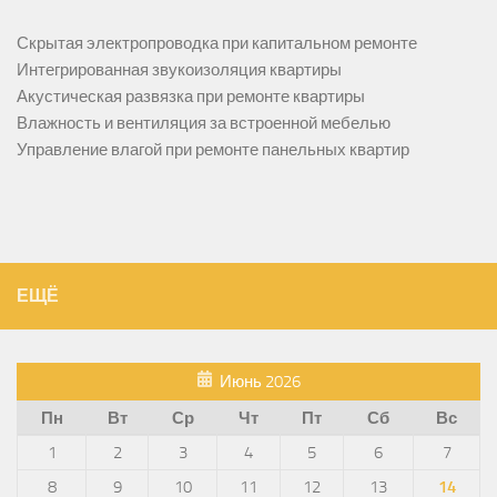
Скрытая электропроводка при капитальном ремонте
Интегрированная звукоизоляция квартиры
Акустическая развязка при ремонте квартиры
Влажность и вентиляция за встроенной мебелью
Управление влагой при ремонте панельных квартир
ЕЩЁ
Июнь 2026
Пн
Вт
Ср
Чт
Пт
Сб
Вс
1
2
3
4
5
6
7
8
9
10
11
12
13
14