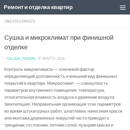
Ремонт и отделка квартир
Перейти к содержимому
UNCATEGORISED
Сушка и микроклимат при финишной
отделке
-
KALUGA_REMON
·
31 МАРТА 2026
Контроль микроклимата — ключевой фактор,
определяющий долговечность и внешний вид финишных
покрытий в квартире. Микроклимат — совокупность
параметров внутреннего помещения: температура,
относительная влажность воздуха и движение воздуха
(вентиляция). Неправильная организация этих параметров
во время штукатурных работ, шпатлёвки, нанесения красок
или монтажа деревянных покрытий часто приводит к
трещинам, отслоению, пятнам солей, пузырям краски и